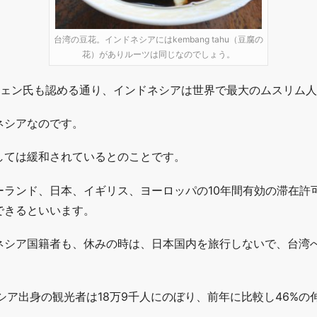
台湾の豆花。インドネシアにはkembang tahu（豆腐の
花）がありルーツは同じなのでしょう。
チェン氏も認める通り、インドネシアは世界で最大のムスリム
ネシアなのです。
しては緩和されているとのことです。
ーランド、日本、イギリス、ヨーロッパの10年間有効の滞在許
できるといいます。
ネシア国籍者も、休みの時は、日本国内を旅行しないで、台湾
ネシア出身の観光者は18万9千人にのぼり、前年に比較し46%