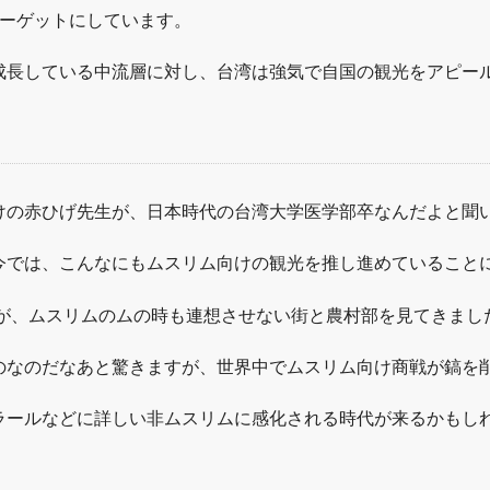
ターゲットにしています。
成長している中流層に対し、台湾は強気で自国の観光をアピー
けの赤ひげ先生が、日本時代の台湾大学医学部卒なんだよと聞
今では、こんなにもムスリム向けの観光を推し進めていること
すが、ムスリムのムの時も連想させない街と農村部を見てきまし
のなのだなあと驚きますが、世界中でムスリム向け商戦が鎬を
ラールなどに詳しい非ムスリムに感化される時代が来るかもし