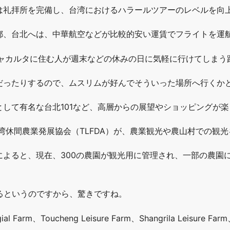
は礼拝所を完備し、台湾におけるハラールツアーのレベルを向
都、台北へは、中華航空などが比較的安い運賃でフライトを運
ジャカルタに住む人が週末などの休みの日に気軽に行けてしまう
だったりするので、ムスリムが好んでそういった場所へ行くか
して有名な台北101など、高層からの展望やショッピングが
台湾休間農業発展協会（TLFDA）が、農業観光や農山村での観
によると、現在、300の農園が観光用に管理され、一部の農園
るというのですから、驚きですね。
Farm、Toucheng Leisure Farm、Shangrila Leisure F