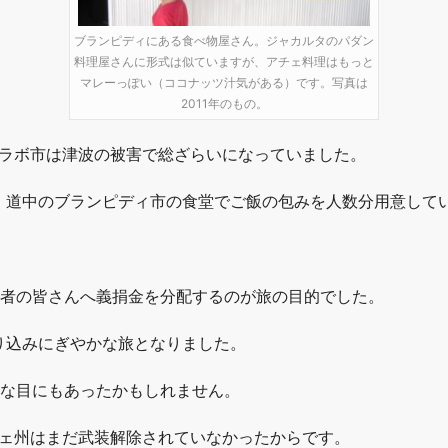
ブランピディにある食べ物屋さん。ジャカルタのパダン
料理屋さんに形式は似ていますが、アチェ料理はもっと
マレーっぽい（ココナッツ汁気がある）です。写真は
2011年のもの。
ムラボ市は津波の被害で総ざらいになっていました。
、道中のブランピディ市の食堂でご飯の包みを人数分用意して
災者の皆さんへ義捐金を分配するのが旅の目的でした。
り込みにぎやかな旅となりました。
険な目にもあったかもしれません。
チェ州はまだ武装解除されていなかったからです。