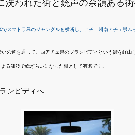
に洗われた街と銃声の余韻ある街
、車でスマトラ島のジャングルを横断し、アチェ州南アチェ県ム
沿いの道を通って、西アチェ県のブランピディという街を経由
震による津波で総ざらいになった街として有名です。
ランピディへ