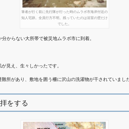
筆者が行く前に先行隊が行った時のムラボ市海岸付近の
知人宅跡。全員行方不明。残っていたのは浴室の壁だけ
でした。
か分からない大所帯で被災地ムラボ市に到着。
肌が見え、生々しかったです。
避難所があり、敷地を囲う柵に沢山の洗濯物が干されていまし
礼拝をする