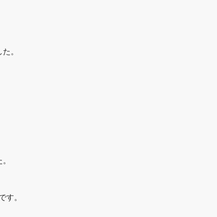
した。
、
た。
です。