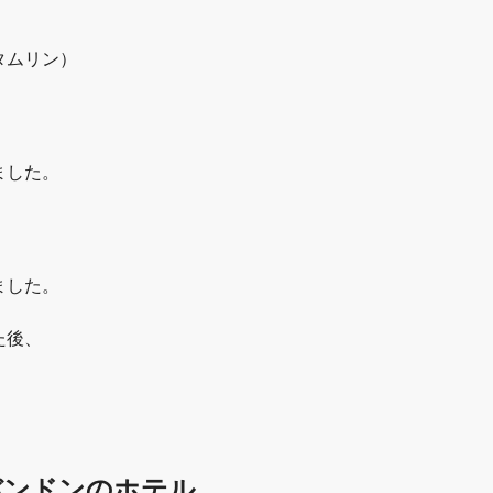
タムリン）
ました。
ました。
た後、
バンドンのホテル