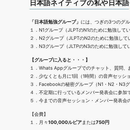
日本語ネイティブの私や日本語
「日本語勉強グループ」
には、つぎの3つのグ
１．N1グループ（JLPTのN1のために勉強して
２．N2グループ（JLPTのN2のために勉強して
３．N3グループ（JLTPのN3のために勉強して
【グループに入ると・・・】
１．Whats Appグループでのチャット、質問
２．少なくとも月に1回（1時間）の音声セッシ
３．Facebookの秘密グループ（N1・N2・
４．不定期に行っているメンバー発表会に参加
５．今までの音声セッション・メンバー発表会
【会費】
１．月々
100,000ルピア
または
750円